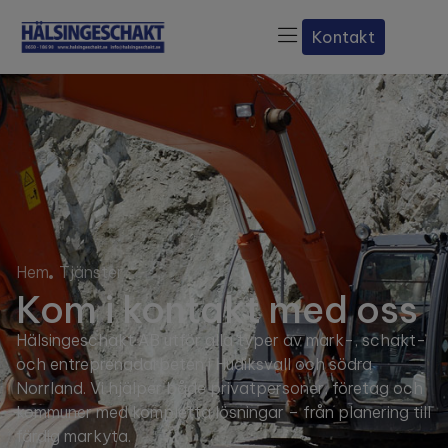
Kontakt
Hem
Tjänster
Kom i kontakt med oss
Hälsingeschakt AB utför alla typer av mark-, schakt-
och entreprenadarbeten i Hudiksvall och södra
Norrland. Vi hjälper både privatpersoner, företag och
kommuner med kompletta lösningar – från planering till
färdig markyta.