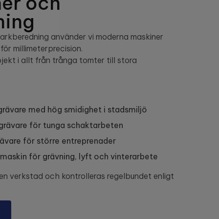
er och
ning
markberedning använder vi moderna maskiner
ör millimeterprecision.
ekt i allt från trånga tomter till stora
grävare med hög smidighet i stadsmiljö
rävare för tunga schaktarbeten
vare för större entreprenader
askin för grävning, lyft och vinterarbete
en verkstad och kontrolleras regelbundet enligt