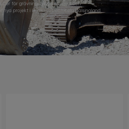
iner för grävning, lyft, transport och
ör nya projekt i Hudiksvall och hela Hälsingland.