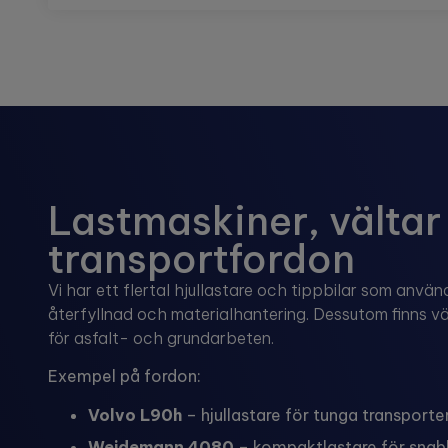
Lastmaskiner, vältar
transportfordon
Vi har ett flertal hjullastare och tippbilar som anvä
återfyllnad och materialhantering. Dessutom finns vä
för asfalt- och grundarbeten.
Exempel på fordon:
Volvo L90h
– hjullastare för tunga transporte
Weidemann 4080
– kompaktlastare för snab