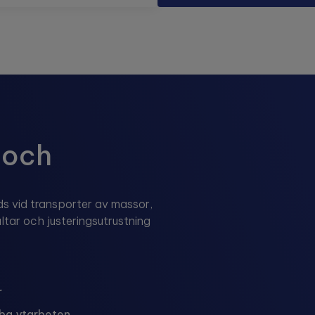
 och
nds vid transporter av massor,
ltar och justeringsutrustning
r
ba ytarbeten