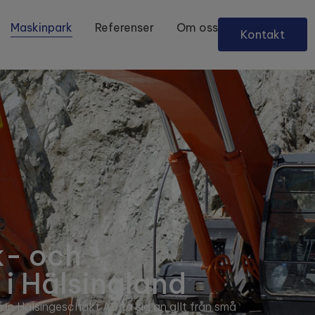
Maskinpark
Referenser
Om oss
Kontakt
k- och
i Hälsingland
 Hälsingeschakt AB ta sig an allt från små