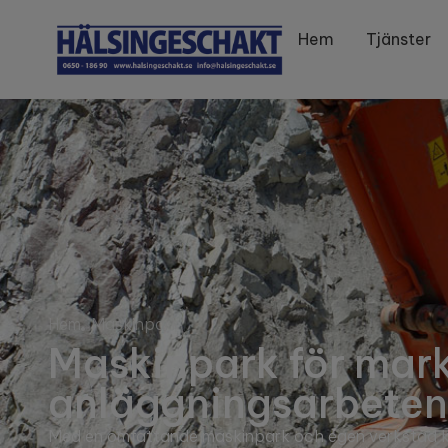
Hem
Tjänster
Hem
Maskinpark
Maskinpark för mar
anläggningsarbeten 
Med en omfattande maskinpark och egen verkstad kan