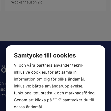
Wacker neuson 2,5
Samtycke till cookies
Vi och våra partners använder teknik,
r skillnad
inklusive cookies, för att samla in
information om dig för olika ändamål,
n vi planera arbetet
inklusive: bättre användarupplevelse,
ion i varje projekt.
funktionalitet, statistik och marknadsföring.
– från grävarbeten och
Genom att klicka på "OK" samtycker du till
dessa ändamål.