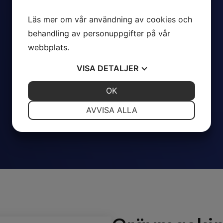
Läs mer om vår användning av cookies och
behandling av personuppgifter på vår
webbplats.
VISA
DETALJER
JA
NEJ
OK
JA
NEJ
NÖDVÄNDIG
INSTÄLLNINGAR
AVVISA ALLA
JA
NEJ
JA
NEJ
MARKNADSFÖRING
STATISTIK