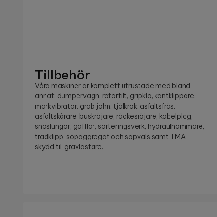
Tillbehör
Våra maskiner är komplett utrustade med bland
annat: dumpervagn, rotortilt, gripklo, kantklippare,
markvibrator, grab john, tjälkrok, asfaltsfräs,
asfaltskärare, buskröjare, räckesröjare, kabelplog,
snöslungor, gafflar, sorteringsverk, hydraulhammare,
trädklipp, sopaggregat och sopvals samt TMA-
skydd till grävlastare.