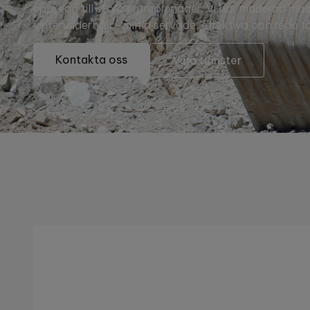
uppdrag till stora entreprenader. Vi har moderna mask
vinterunderhåll – alltid servade, effektiva och redo f
Kontakta oss
Våra tjänster