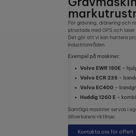
Grävmaskin
markutrust
För grävning, dränering och 
utrustade med GPS och laser f
Det gör att vi kan hantera proj
industriområden.
Exempel på maskiner:
Volvo EWR 150E
– hjul
Volvo ECR 235
– bandg
Volvo EC400
– bandgrä
Huddig 1260 E
– kombim
Samtliga maskiner servas i eg
tillverkarens riktlinjer.
Kontakta oss för offert